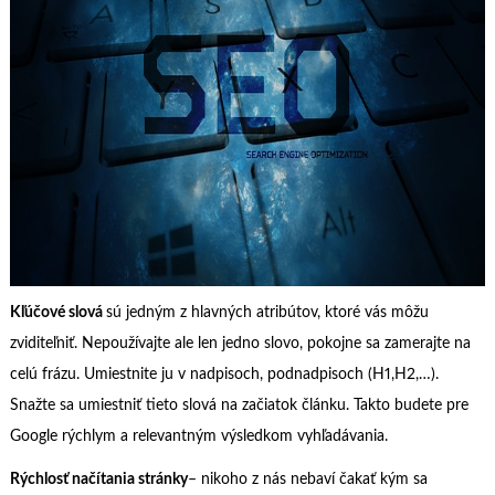
Kľúčové slová
sú jedným z hlavných atribútov, ktoré vás môžu
zviditeľniť. Nepoužívajte ale len jedno slovo, pokojne sa zamerajte na
celú frázu. Umiestnite ju v nadpisoch, podnadpisoch (H1,H2,…).
Snažte sa umiestniť tieto slová na začiatok článku. Takto budete pre
Google rýchlym a relevantným výsledkom vyhľadávania.
Rýchlosť načítania stránky
– nikoho z nás nebaví čakať kým sa