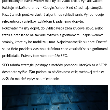
potenciálnych návštevníkov mali by ste zladiť krok s vyhľadávačom.
Existuje niekoľko druhov – Google, Yahoo, Bind sú asi najznámejšie.
Každý z nich používa vlastný algoritmus vyhľadávania. Vyhodnocuje
relevantnosť výsledkov vzhľadom k zadanému dopytu.
Používateľ má istý dopyt, do vyhľadávača zadá kľúčové slovo, alebo
frázu a prehliadač na základe rôznych algoritmov mu nájde webové
stránky, ktoré by ho mohli zaujímať. Najrelevantnejšie sú hore. Dostať
sa na tieto pozície s vlastnou stránkou chce zosúladiť sa s algoritmami
prehliadača. Práve v tom vám pomôže SEO.
SEO zahŕňa stratégie, postupy a metódy pomocou ktorých sa v SERP
dostanete vyššie. Tým pádom sa návštevnosť vašej webovej stránky
zvýši čo má tiež vplyv na umiestnenie.