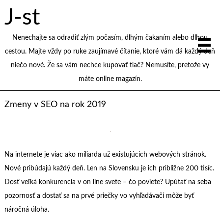
J-st
Nenechajte sa odradiť zlým počasím, dlhým čakaním alebo dlhou
cestou. Majte vždy po ruke zaujímavé čítanie, ktoré vám dá každý deň
niečo nové. Že sa vám nechce kupovať tlač? Nemusíte, pretože vy
máte online magazín.
Zmeny v SEO na rok 2019
Na internete je viac ako miliarda už existujúcich webových stránok.
Nové pribúdajú každý deň. Len na Slovensku je ich približne 200 tisíc.
Dosť veľká konkurencia v on line svete – čo poviete? Upútať na seba
pozornosť a dostať sa na prvé priečky vo vyhľadávači môže byť
náročná úloha.