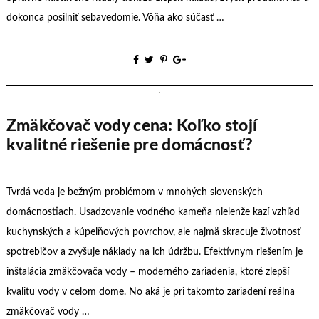
dokonca posilniť sebavedomie. Vôňa ako súčasť …
Zmäkčovač vody cena: Koľko stojí
kvalitné riešenie pre domácnosť?
Tvrdá voda je bežným problémom v mnohých slovenských
domácnostiach. Usadzovanie vodného kameňa nielenže kazí vzhľad
kuchynských a kúpeľňových povrchov, ale najmä skracuje životnosť
spotrebičov a zvyšuje náklady na ich údržbu. Efektívnym riešením je
inštalácia zmäkčovača vody – moderného zariadenia, ktoré zlepší
kvalitu vody v celom dome. No aká je pri takomto zariadení reálna
zmäkčovač vody …