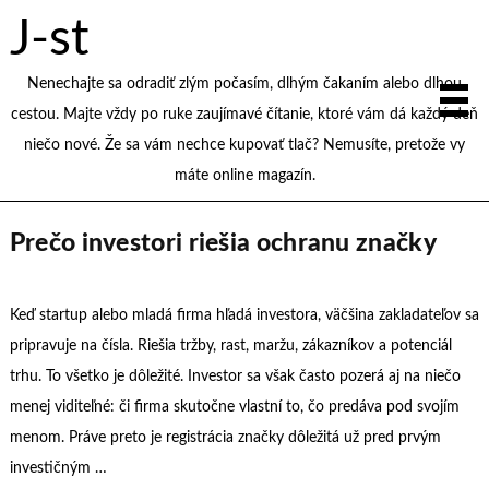
J-st
Nenechajte sa odradiť zlým počasím, dlhým čakaním alebo dlhou
cestou. Majte vždy po ruke zaujímavé čítanie, ktoré vám dá každý deň
niečo nové. Že sa vám nechce kupovať tlač? Nemusíte, pretože vy
máte online magazín.
Prečo investori riešia ochranu značky
Keď startup alebo mladá firma hľadá investora, väčšina zakladateľov sa
pripravuje na čísla. Riešia tržby, rast, maržu, zákazníkov a potenciál
trhu. To všetko je dôležité. Investor sa však často pozerá aj na niečo
menej viditeľné: či firma skutočne vlastní to, čo predáva pod svojím
menom. Práve preto je registrácia značky dôležitá už pred prvým
investičným …