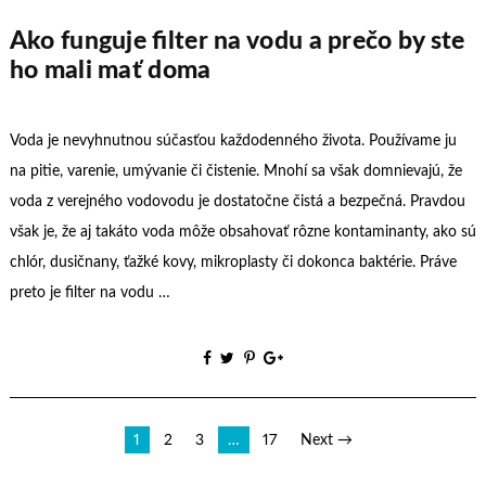
Ako funguje filter na vodu a prečo by ste
ho mali mať doma
Voda je nevyhnutnou súčasťou každodenného života. Používame ju
na pitie, varenie, umývanie či čistenie. Mnohí sa však domnievajú, že
voda z verejného vodovodu je dostatočne čistá a bezpečná. Pravdou
však je, že aj takáto voda môže obsahovať rôzne kontaminanty, ako sú
chlór, dusičnany, ťažké kovy, mikroplasty či dokonca baktérie. Práve
preto je filter na vodu …
Stránkování
1
2
3
…
17
Next →
příspěvků