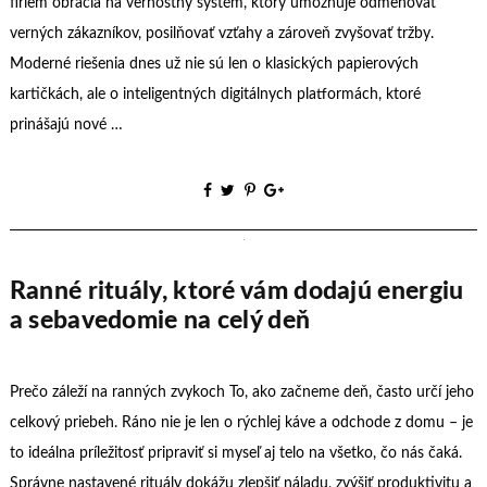
firiem obracia na vernostný systém, ktorý umožňuje odmeňovať
verných zákazníkov, posilňovať vzťahy a zároveň zvyšovať tržby.
Moderné riešenia dnes už nie sú len o klasických papierových
kartičkách, ale o inteligentných digitálnych platformách, ktoré
prinášajú nové …
Ranné rituály, ktoré vám dodajú energiu
a sebavedomie na celý deň
Prečo záleží na ranných zvykoch To, ako začneme deň, často určí jeho
celkový priebeh. Ráno nie je len o rýchlej káve a odchode z domu – je
to ideálna príležitosť pripraviť si myseľ aj telo na všetko, čo nás čaká.
Správne nastavené rituály dokážu zlepšiť náladu, zvýšiť produktivitu a