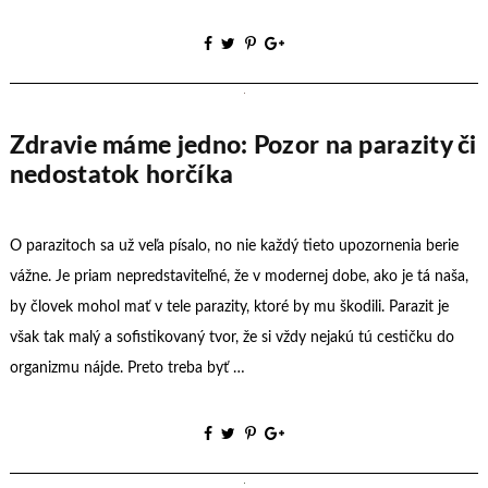
Zdravie máme jedno: Pozor na parazity či
nedostatok horčíka
O parazitoch sa už veľa písalo, no nie každý tieto upozornenia berie
vážne. Je priam nepredstaviteľné, že v modernej dobe, ako je tá naša,
by človek mohol mať v tele parazity, ktoré by mu škodili. Parazit je
však tak malý a sofistikovaný tvor, že si vždy nejakú tú cestičku do
organizmu nájde. Preto treba byť …