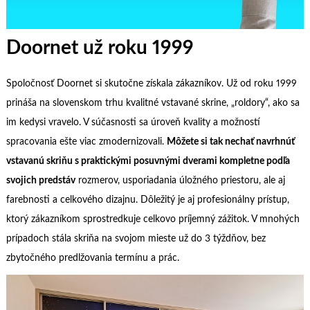
Doornet už roku 1999
Spoločnosť Doornet si skutočne získala zákazníkov. Už od roku 1999
prináša na slovenskom trhu kvalitné vstavané skrine, „roldory“, ako sa
im kedysi vravelo. V súčasnosti sa úroveň kvality a možností
spracovania ešte viac zmodernizovali.
Môžete si tak nechať navrhnúť
vstavanú skriňu s praktickými posuvnými dverami kompletne podľa
svojich predstáv
rozmerov, usporiadania úložného priestoru, ale aj
farebnosti a celkového dizajnu. Dôležitý je aj profesionálny prístup,
ktorý zákazníkom sprostredkuje celkovo príjemný zážitok. V mnohých
prípadoch stála skriňa na svojom mieste už do 3 týždňov, bez
zbytočného predlžovania termínu a prác.