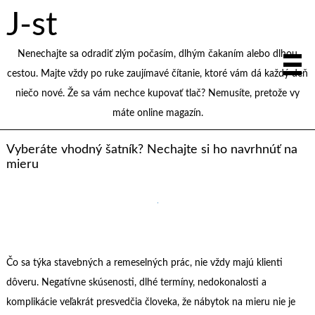
J-st
Nenechajte sa odradiť zlým počasím, dlhým čakaním alebo dlhou
cestou. Majte vždy po ruke zaujímavé čítanie, ktoré vám dá každý deň
niečo nové. Že sa vám nechce kupovať tlač? Nemusíte, pretože vy
máte online magazín.
Vyberáte vhodný šatník? Nechajte si ho navrhnúť na
mieru
Čo sa týka stavebných a remeselných prác, nie vždy majú klienti
dôveru. Negatívne skúsenosti, dlhé termíny, nedokonalosti a
komplikácie veľakrát presvedčia človeka, že nábytok na mieru nie je