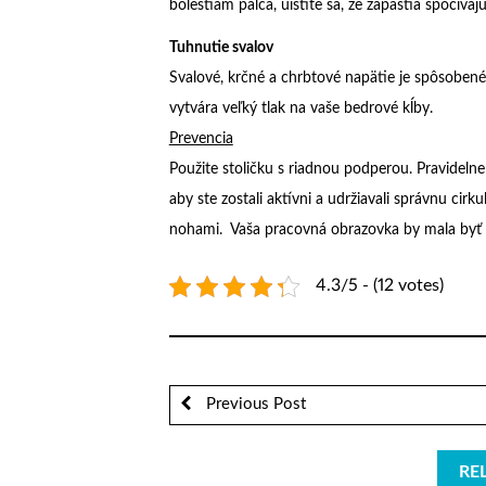
bolestiam palca, uistite sa, že zápästia spočívajú
Tuhnutie svalov
Svalové, krčné a chrbtové napätie je spôsoben
vytvára veľký tlak na vaše bedrové kĺby.
Prevencia
Použite stoličku s riadnou podperou. Pravideln
aby ste zostali aktívni a udržiavali správnu cirk
nohami. Vaša pracovná obrazovka by mala byť n
4.3/5 - (12 votes)
Previous Post
RE