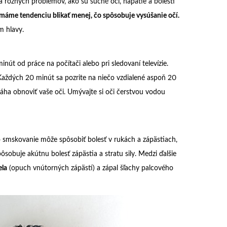
ina rôznych problémov, ako sú suché oči, napätie a bolesti
máme tendenciu blikať menej, čo spôsobuje vysúšanie očí.
m hlavy.
út od práce na počítači alebo pri sledovaní televízie.
Každých 20 minút sa pozrite na niečo vzdialené aspoň 20
ha obnoviť vaše oči. Umývajte si oči čerstvou vodou
bo smskovanie môže spôsobiť bolesť v rukách a zápästiach,
pôsobuje akútnu bolesť zápästia a stratu sily. Medzi ďalšie
ela
(opuch vnútorných zápästí) a zápal šľachy palcového