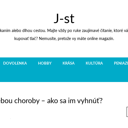
J-st
kaním alebo dlhou cestou. Majte vždy po ruke zaujímavé čítanie, ktoré 
kupovať tlač? Nemusíte, pretože vy máte online magazín.
DOVOLENKA
HOBBY
KRÁSA
KULTÚRA
PENIAZ
sebou choroby – ako sa im vyhnúť?
f