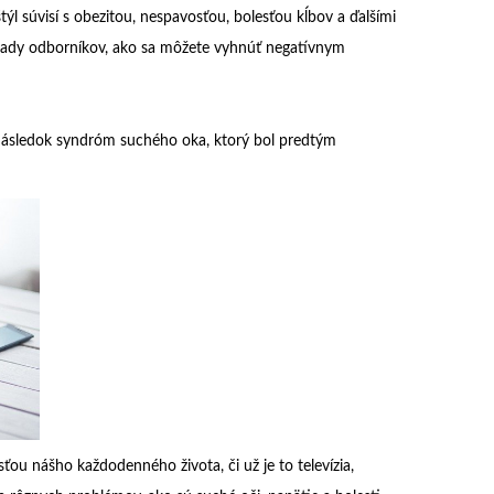
týl súvisí s obezitou, nespavosťou, bolesťou kĺbov a ďalšími
 rady odborníkov, ako sa môžete vyhnúť negatívnym
následok syndróm suchého oka, ktorý bol predtým
ťou nášho každodenného života, či už je to televízia,