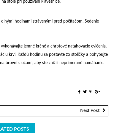
 na stole pri používaní klávesnice.
é dlhými hodinami strávenými pred počítačom. Sedenie
e vykonávajte jemné krčné a chrbtové naťahovacie cvičenia,
uláciu krvi. Každú hodinu sa postavte zo stoličky a pohybujte
a úrovni s očami, aby ste znížili neprimerané namáhanie.
Next Post
LATED POSTS