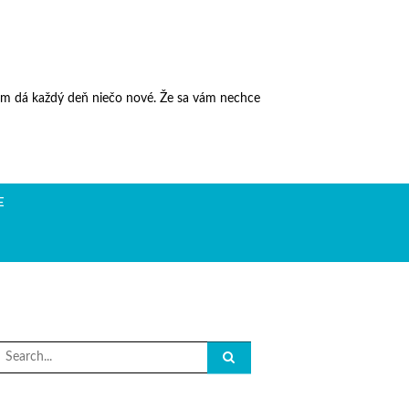
vám dá každý deň niečo nové. Že sa vám nechce
E
Search
or: