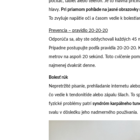
počítač, tablet alebo telefón. Je to hlavná príč
hlavy.
Pri priamom pohľade na jasné obrazovky 
To zvyšuje napätie očí a časom vedie k bolestia
Prevencia – pravidlo 20-20-20
Odporúča sa, aby ste oddychovali každých 45 min
Prípadne postupujte podľa pravidla 20-20-20. 
metrov na aspoň 20 sekúnd. Toto cvičenie pomá
najmenej dvakrát denne.
Bolesť rúk
Nepretržité písanie, prehliadanie internetu ale
čo vedie k tendonitíde alebo zápalu šliach. To s
fyzické problémy patrí
syndróm karpálneho tun
svalu v dôsledku jeho nadmerného používania.