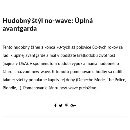
Hudobný štýl no-wave: Úplná
avantgarda
Tento hudobný žáner z konca 70-tych až polovice 80-tych rokov sa
radí k úplnej avantgarde a mal v podstate krátkodobú životnosť
(najmä v USA). V spomenutom období vypukla mánia hudobného
žánru s názvom new-wave. K tomuto pomenovaniu hudby sa radili
takmer všetky populárne kapely tej doby (Depeche Mode, The Police,
Blondie,…). Pomenovanie žánru new-wave preložíme …