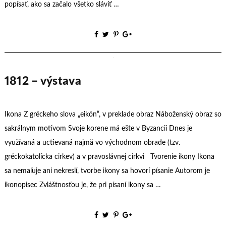
popísať, ako sa začalo všetko sláviť …
1812 – výstava
Ikona Z gréckeho slova „eikón“, v preklade obraz Náboženský obraz so
sakrálnym motívom Svoje korene má ešte v Byzancii Dnes je
využívaná a uctievaná najmä vo východnom obrade (tzv.
gréckokatolícka cirkev) a v pravoslávnej cirkvi Tvorenie ikony Ikona
sa nemaľuje ani nekreslí, tvorbe ikony sa hovorí písanie Autorom je
ikonopisec Zvláštnosťou je, že pri písaní ikony sa …