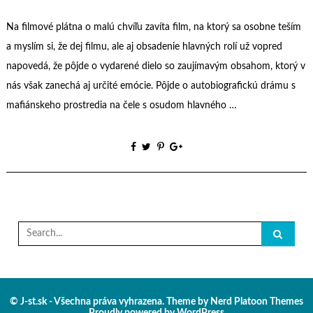
Na filmové plátna o malú chvíľu zavíta film, na ktorý sa osobne teším
a myslím si, že dej filmu, ale aj obsadenie hlavných rolí už vopred
napovedá, že pôjde o vydarené dielo so zaujímavým obsahom, ktorý v
nás však zanechá aj určité emócie. Pôjde o autobiografickú drámu s
mafiánskeho prostredia na čele s osudom hlavného …
Search
for:
© J-st.sk - Všechna práva vyhrazena. Theme by
Nerd Platoon Themes