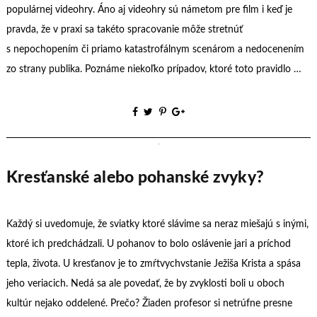
populárnej videohry. Áno aj videohry sú námetom pre film i keď je
pravda, že v praxi sa takéto spracovanie môže stretnúť
s nepochopením či priamo katastrofálnym scenárom a nedocenením
zo strany publika. Poznáme niekoľko prípadov, ktoré toto pravidlo …
Kresťanské alebo pohanské zvyky?
Každý si uvedomuje, že sviatky ktoré slávime sa neraz miešajú s inými,
ktoré ich predchádzali. U pohanov to bolo oslávenie jari a príchod
tepla, života. U kresťanov je to zmŕtvychvstanie Ježiša Krista a spása
jeho veriacich. Nedá sa ale povedať, že by zvyklosti boli u oboch
kultúr nejako oddelené. Prečo? Žiaden profesor si netrúfne presne