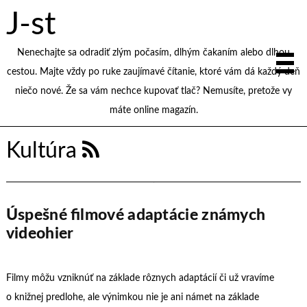
J-st
Nenechajte sa odradiť zlým počasím, dlhým čakaním alebo dlhou
cestou. Majte vždy po ruke zaujímavé čítanie, ktoré vám dá každý deň
niečo nové. Že sa vám nechce kupovať tlač? Nemusíte, pretože vy
máte online magazín.
Kultúra
Úspešné filmové adaptácie známych
videohier
Filmy môžu vzniknúť na základe rôznych adaptácií či už vravíme
o knižnej predlohe, ale výnimkou nie je ani námet na základe