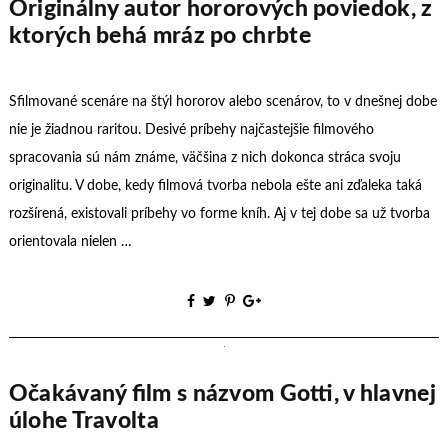
Originálny autor hororových poviedok, z
ktorých behá mráz po chrbte
Sfilmované scenáre na štýl hororov alebo scenárov, to v dnešnej dobe
nie je žiadnou raritou. Desivé príbehy najčastejšie filmového
spracovania sú nám známe, väčšina z nich dokonca stráca svoju
originalitu. V dobe, kedy filmová tvorba nebola ešte ani zďaleka taká
rozšírená, existovali príbehy vo forme kníh. Aj v tej dobe sa už tvorba
orientovala nielen …
Očakávaný film s názvom Gotti, v hlavnej
úlohe Travolta