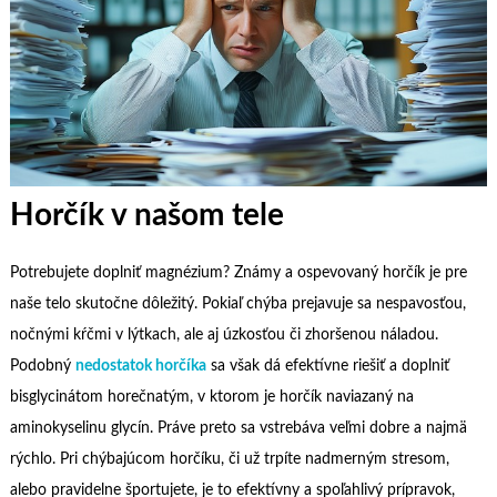
Horčík v našom tele
Potrebujete doplniť magnézium? Známy a ospevovaný horčík je pre
naše telo skutočne dôležitý. Pokiaľ chýba prejavuje sa nespavosťou,
nočnými kŕčmi v lýtkach, ale aj úzkosťou či zhoršenou náladou.
Podobný
nedostatok horčíka
sa však dá efektívne riešiť a doplniť
bisglycinátom horečnatým, v ktorom je horčík naviazaný na
aminokyselinu glycín. Práve preto sa vstrebáva veľmi dobre a najmä
rýchlo. Pri chýbajúcom horčíku, či už trpíte nadmerným stresom,
alebo pravidelne športujete, je to efektívny a spoľahlivý prípravok,