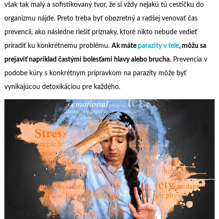
však tak malý a sofistikovaný tvor, že si vždy nejakú tú cestičku do
organizmu nájde. Preto treba byť obozretný a radšej venovať čas
prevencii, ako následne riešiť príznaky, ktoré nikto nebude vedieť
priradiť ku konkrétnemu problému.
Ak máte
parazity v tele
, môžu sa
prejaviť napríklad častými bolesťami hlavy alebo brucha
. Prevencia v
podobe kúry s konkrétnym prípravkom na parazity môže byť
vynikajúcou detoxikáciou pre každého.