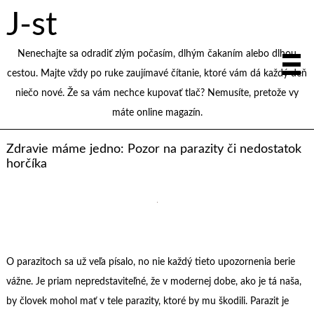
J-st
Nenechajte sa odradiť zlým počasím, dlhým čakaním alebo dlhou
cestou. Majte vždy po ruke zaujímavé čítanie, ktoré vám dá každý deň
niečo nové. Že sa vám nechce kupovať tlač? Nemusíte, pretože vy
máte online magazín.
Zdravie máme jedno: Pozor na parazity či nedostatok
horčíka
O parazitoch sa už veľa písalo, no nie každý tieto upozornenia berie
vážne. Je priam nepredstaviteľné, že v modernej dobe, ako je tá naša,
by človek mohol mať v tele parazity, ktoré by mu škodili. Parazit je