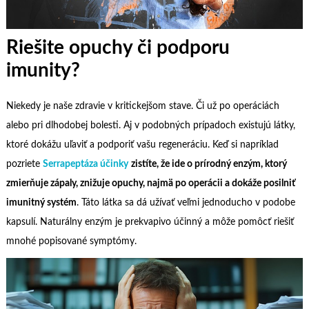
Riešite opuchy či podporu
imunity?
Niekedy je naše zdravie v kritickejšom stave. Či už po operáciách
alebo pri dlhodobej bolesti. Aj v podobných prípadoch existujú látky,
ktoré dokážu uľaviť a podporiť vašu regeneráciu. Keď si napríklad
pozriete
Serrapeptáza účinky
zistíte, že ide o prírodný enzým, ktorý
zmierňuje zápaly, znižuje opuchy, najmä po operácii a dokáže posilniť
imunitný systém
. Táto látka sa dá užívať veľmi jednoducho v podobe
kapsulí. Naturálny enzým je prekvapivo účinný a môže pomôcť riešiť
mnohé popisované symptómy.