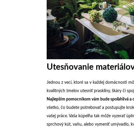
Utesňovanie materiálo
Jednou z vecí, ktoré sa v každej domácnosti mô
kvalitných tmelov utesniť praskliny, škáry či spo
Najlepším pomocníkom vám bude spoľahlivá a 
všetko, čo budete potrebovať a postupujte kro
vašej práce. Vaša kúpeľňa tak môže vyzerať úpln
sprchový kút, vaňu, alebo vymeniť umývadlo, kva