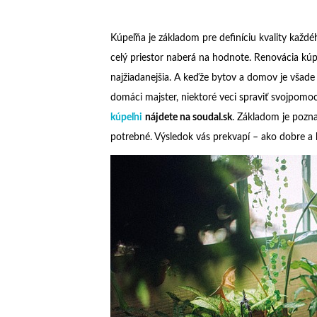
Kúpeľňa je základom pre definíciu kvality každé
celý priestor naberá na hodnote. Renovácia kúp
najžiadanejšia. A keďže bytov a domov je všade
domáci majster, niektoré veci spraviť svojpomo
kúpeľni
nájdete na soudal.sk
. Základom je pozn
potrebné. Výsledok vás prekvapí – ako dobre a 