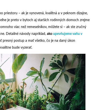
ho priestoru – ak je vynovená, kvalitná a v peknom dizajne,
eľne je preto v bytoch aj starších rodinných domoch zrejme
 omnoho viac než remeselníkov, môžete si – ak ste zručný
cne. Detailné návody napríklad,
ako
upevňujeme vaňu v
ať presný postup a mať všetko, čo je na daný úkon
kvalitne bude vyzerať.