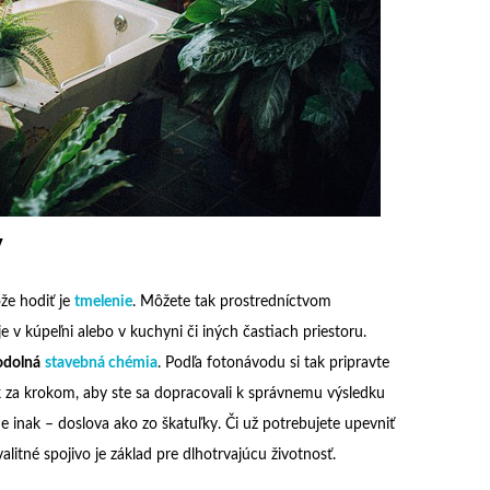
v
že hodiť je
tmelenie
. Môžete tak prostredníctvom
je v kúpeľni alebo v kuchyni či iných častiach priestoru.
odolná
stavebná chémia
. Podľa fotonávodu si tak pripravte
k za krokom, aby ste sa dopracovali k správnemu výsledku
e inak – doslova ako zo škatuľky. Či už potrebujete upevniť
litné spojivo je základ pre dlhotrvajúcu životnosť.