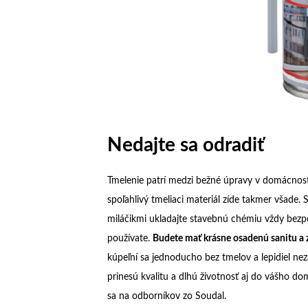
Nedajte sa odradiť
Tmelenie patrí medzi bežné úpravy v domácnosti
spoľahlivý tmeliaci materiál zíde takmer všad
miláčikmi ukladajte stavebnú chémiu vždy bezpe
používate.
Budete mať krásne osadenú sanitu a z
kúpeľní sa jednoducho bez tmelov a lepidiel neza
prinesú kvalitu a dlhú životnosť aj do vášho do
sa na odborníkov zo Soudal.