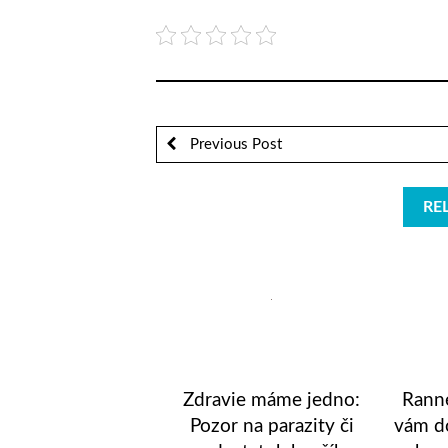
Previous Post
RE
Zdravie máme jedno:
Ranné
Pozor na parazity či
vám d