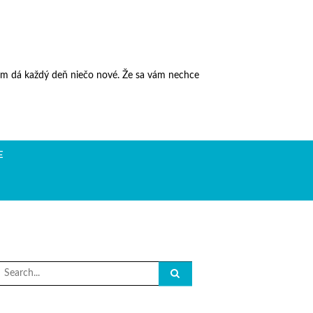
vám dá každý deň niečo nové. Že sa vám nechce
E
Search
or: