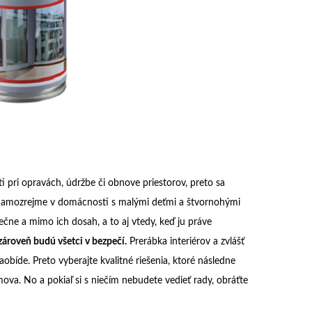
 pri opravách, údržbe či obnove priestorov, preto sa
e. Samozrejme v domácnosti s malými deťmi a štvornohými
čne a mimo ich dosah, a to aj vtedy, keď ju práve
ároveň budú všetci v bezpečí.
Prerábka interiérov a zvlášť
obíde. Preto vyberajte kvalitné riešenia, ktoré následne
mova. No a pokiaľ si s niečím nebudete vedieť rady, obráťte