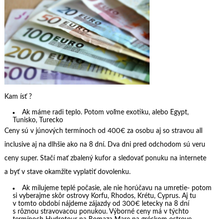
Kam ísť ?
Ak máme radi teplo. Potom voľme exotiku, alebo Egypt,
Tunisko, Turecko
Ceny sú v júnových termínoch od 400€ za osobu aj so stravou all
inclusive aj na dlhšie ako na 8 dní. Dva dni pred odchodom sú veru
ceny super. Stačí mať zbalený kufor a sledovať ponuku na internete
a byť v stave okamžite vyplatiť dovolenku.
Ak milujeme teplé počasie, ale nie horúčavu na umretie- potom
si vyberajme skôr ostrovy Korfu, Rhodos, Krétu, Cyprus. Aj tu
v tomto období nájdeme zájazdy od 300€ letecky na 8 dní
s rôznou stravovacou ponukou. Výborné ceny má v týchto