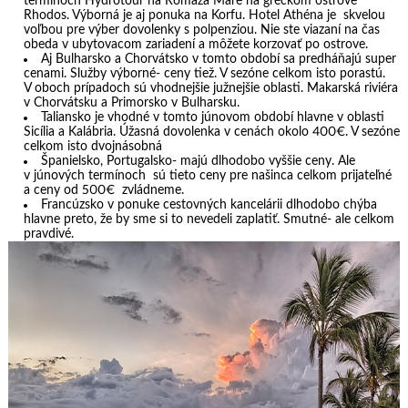
termínoch Hydrotour na Romaza Mare na gréckom ostrove
Rhodos. Výborná je aj ponuka na Korfu. Hotel Athéna je skvelou
voľbou pre výber dovolenky s polpenziou. Nie ste viazaní na čas
obeda v ubytovacom zariadení a môžete korzovať po ostrove.
Aj Bulharsko a Chorvátsko v tomto období sa predháňajú super
cenami. Služby výborné- ceny tiež. V sezóne celkom isto porastú.
V oboch prípadoch sú vhodnejšie južnejšie oblasti. Makarská riviéra
v Chorvátsku a Primorsko v Bulharsku.
Taliansko je vhodné v tomto júnovom období hlavne v oblasti
Sicília a Kalábria. Úžasná dovolenka v cenách okolo 400€. V sezóne
celkom isto dvojnásobná
Španielsko, Portugalsko- majú dlhodobo vyššie ceny. Ale
v júnových termínoch sú tieto ceny pre našinca celkom prijateľné
a ceny od 500€ zvládneme.
Francúzsko v ponuke cestovných kancelárii dlhodobo chýba
hlavne preto, že by sme si to nevedeli zaplatiť. Smutné- ale celkom
pravdivé.