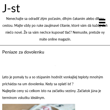
J-st
Nenechajte sa odradiť zlým počasím, dlhým čakaním alebo dlhou
cestou. Majte vždy po ruke zaujímavé čítanie, ktoré vám dá každý deň
niečo nové. Že sa vám nechce kupovať tlač? Nemusíte, pretože vy
máte online magazín.
Peniaze za dovolenku
Leto je pomaly tu a so stúpaním hodnôt vonkajšej teploty mnohým
prichádza na um dovolenka. Kedy sa oplatí ísť ?
Najlepšie ceny sú celkom isto na začiatku sezóny. Začiatok júna je
termínom vskutku ideálnym.