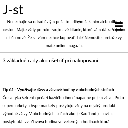
J-st
Nenechajte sa odradiť zlým počasím, dlhým čakaním alebo dlhou
cestou. Majte vždy po ruke zaujímavé čítanie, ktoré vám dá každý deň
niečo nové. Že sa vám nechce kupovať tlač? Nemusíte, pretože vy
máte online magazín.
3 základné rady ako ušetriť pri nakupovaní
Tip č.1 – Využívajte zľavy a zľavové hodiny v obchodných sieťach
Čo sa týka šetrenia peňazí každého ihneď napadne pojem zľava. Preto
supermarkety a hypermarkety poskytuju vždy na nejaký produkt
výhodné zľavy. V obchodných sieťach ako je Kaufland je naviac
poskytnutá tzv. Zľavová hodina vo večerných hodinách ktorá