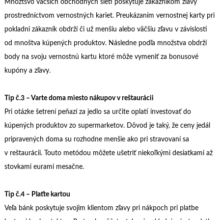
Množtsvo väčších obchodných sieti poskytuje zákazníkom zľavy
prostredníctvom vernostných kariet. Preukázaním vernostnej karty pri
pokladni zákazník obdrží či už menšiu alebo väčšiu zľavu v závislosti
od mnoštva kúpených produktov. Následne podľa množstva obdrží
body na svoju vernostnú kartu ktoré môže vymeniť za bonusové
kupóny a zľavy.
Tip č.3 – Varte doma miesto nákupov v reštaurácii
Pri otázke šetrení peňazí za jedlo sa určite oplatí investovať do
kúpených produktov zo supermarketov. Dôvod je taký, že ceny jedál
pripravených doma su rozhodne menšie ako pri stravovaní sa
v reštaurácii. Touto metódou môžete ušetriť niekoľkými desiatkami až
stovkami eurami mesačne.
Tip č.4 – Plaťte kartou
Veľa bánk poskytuje svojim klientom zľavy pri nákpoch pri platbe