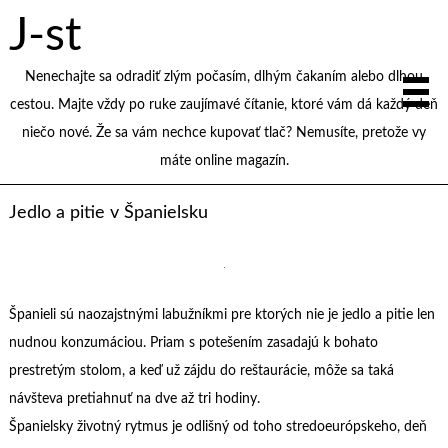
J-st
Nenechajte sa odradiť zlým počasím, dlhým čakaním alebo dlhou
cestou. Majte vždy po ruke zaujímavé čítanie, ktoré vám dá každý deň
niečo nové. Že sa vám nechce kupovať tlač? Nemusíte, pretože vy
máte online magazín.
Jedlo a pitie v Španielsku
Španieli sú naozajstnými labužníkmi pre ktorých nie je jedlo a pitie len
nudnou konzumáciou. Priam s potešením zasadajú k bohato
prestretým stolom, a keď už zájdu do reštaurácie, môže sa taká
návšteva pretiahnuť na dve až tri hodiny.
Španielsky životný rytmus je odlišný od toho stredoeurópskeho, deň