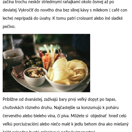
začína trochu neskôr striedmymi raňajkami okolo ôsmej až po
deviatej. Vykročiť do nového dna bez silnej kávy s mliekom ( café con
leche) nepripadá do úvahy. K tomu patrí croissant alebo iné sladké
pečivo.
Približne od dvanástej, zažívajú bary prvý veľký dopyt po tapas,
chuťovkách rôzneho druhu. Najčastejšie sa konzumujú k poháru
červeného alebo bieleho vina, či piva. Môžete si objednať hneď celú
veľkú porciu(ración) alebo niečo malé k jedlu behom dna ako miešaný