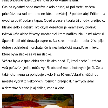
šalát prípadne hustú zeleninovú polievku(menestra).
Čas na výdatný obed nastáva okolo druhej až pol tretej. Večera
prichádza na rad omnoho neskôr, o deviatej až pol desiatej. Pričom na
úvod sa opäť podáva tapas. Obed a večera tvoria tri chody, predjedlo,
hlavné jedlo a dezert. Typickým dezertom je karamelový puding,
ryžová kaša alebo žĺtkový smotanový krém natillas. Na úplný záver si
Španieli radi objednávajú espreso. Na stredomorskom pobreží sa pije
dobre vychladená horchata, čo je nealkoholické mandľové mlieko,
ktoré býva sladké až veľmi sladké.
Večera býva v španielsku drahšia ako obed. Tí, ktorí nechcú utrácať
veľa peňazí za jedlo, môžu využiť obedné menu hotových jedál. Cena
takéhoto menu sa pohybuje okolo 9 až 10 eur. Vybrať si väčšinou
môžete vybrať z niekoľkých rôznych predjedál, hlavných jedál
a dezertov. V cene je aj chlieb, voda a víno.