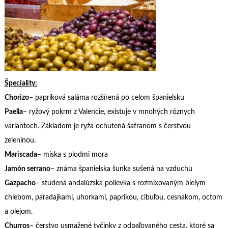
Špeciality:
Chorizo
– papriková saláma rozšírená po celom španielsku
Paella
– ryžový pokrm z Valencie, existuje v mnohých rôznych
variantoch. Základom je ryža ochutená šafranom s čerstvou
zeleninou.
Mariscada
– miska s plodmi mora
Jamón serrano
– známa španielska šunka sušená na vzduchu
Gazpacho
– studená andalúzska polievka s rozmixovaným bielym
chlebom, paradajkami, uhorkami, paprikou, cibuľou, cesnakom, octom
a olejom.
Churros
– čerstvo usmažené tyčinky z odpaľovaného cesta, ktoré sa