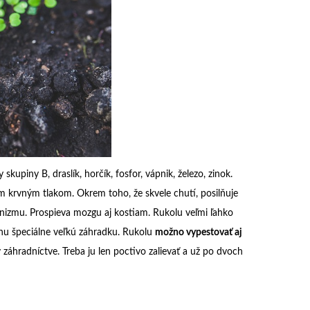
skupiny B, draslík, horčík, fosfor, vápnik, železo, zinok.
m krvným tlakom. Okrem toho, že skvele chutí, posilňuje
anizmu. Prospieva mozgu aj kostiam. Rukolu veľmi ľahko
dnu špeciálne veľkú záhradku. Rukolu
možno vypestovať aj
záhradníctve. Treba ju len poctivo zalievať a už po dvoch