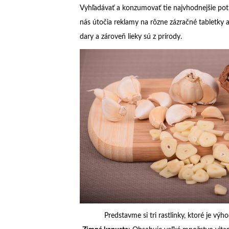
Vyhľadávať a konzumovať tie najvhodnejšie pot
nás útočia reklamy na rôzne zázračné tabletky 
dary a zároveň lieky sú z prírody.
Predstavme si tri rastlinky, ktoré je výhodn