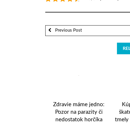
Previous Post
RE
Zdravie máme jedno:
Kúp
Pozor na parazity či
škat
nedostatok horčíka
tmely 