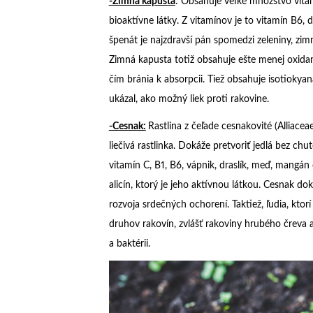
-Zimná kapusta
: Obsahuje veľké množstvo vitamí
bioaktívne látky. Z vitamínov je to vitamín B6, d
špenát je najzdravší pán spomedzi zeleniny, zim
Zimná kapusta totiž obsahuje ešte menej oxidant
čím bránia k absorpcii. Tiež obsahuje isotiokyan
ukázal, ako možný liek proti rakovine.
-Cesnak:
Rastlina z čeľade cesnakovité (Alliace
liečivá rastlinka. Dokáže pretvoriť jedlá bez ch
vitamín C, B1, B6, vápnik, draslík, meď, mangá
alicín, ktorý je jeho aktívnou látkou. Cesnak doká
rozvoja srdečných ochorení. Taktiež, ľudia, ktor
druhov rakovín, zvlášť rakoviny hrubého čreva a
a baktérii.