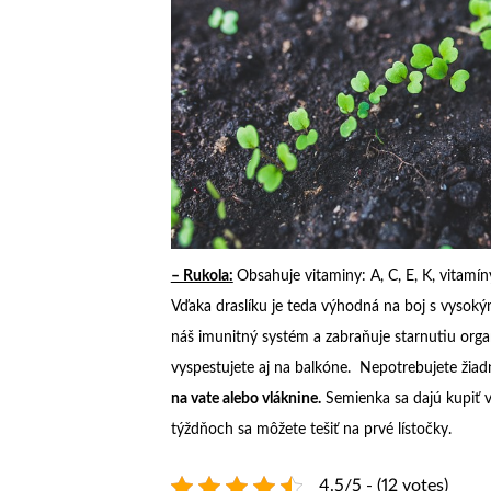
– Rukola:
Obsahuje vitaminy: A, C, E, K, vitamíny 
Vďaka draslíku je teda výhodná na boj s vysoký
náš imunitný systém a zabraňuje starnutiu org
vyspestujete aj na balkóne. Nepotrebujete žia
na vate alebo vláknine.
Semienka sa dajú kupiť v 
týždňoch sa môžete tešiť na prvé lístočky.
4.5/5 - (12 votes)