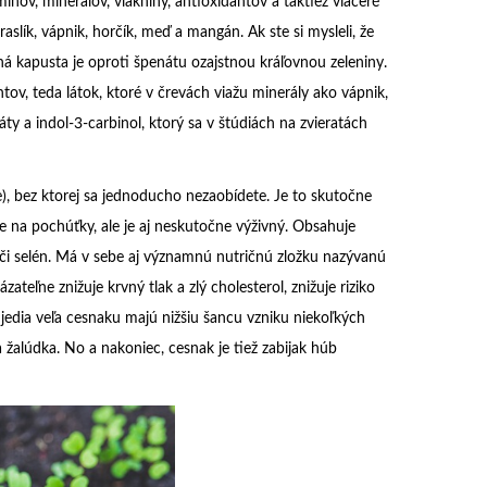
nov, minerálov, vlákniny, antioxidantov a taktiež viaceré
raslík, vápnik, horčík, meď a mangán. Ak ste si mysleli, že
ná kapusta je oproti špenátu ozajstnou kráľovnou zeleniny.
ov, teda látok, ktoré v črevách viažu minerály ako vápnik,
áty a indol-3-carbinol, ktorý sa v štúdiách na zvieratách
ae), bez ktorej sa jednoducho nezaobídete. Je to skutočne
ute na pochúťky, ale je aj neskutočne výživný. Obsahuje
n či selén. Má v sebe aj významnú nutričnú zložku nazývanú
zateľne znižuje krvný tlak a zlý cholesterol, znižuje riziko
í jedia veľa cesnaku majú nižšiu šancu vzniku niekoľkých
 žalúdka. No a nakoniec, cesnak je tiež zabijak húb