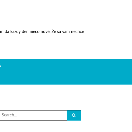
vám dá každý deň niečo nové. Že sa vám nechce
E
Search
or: