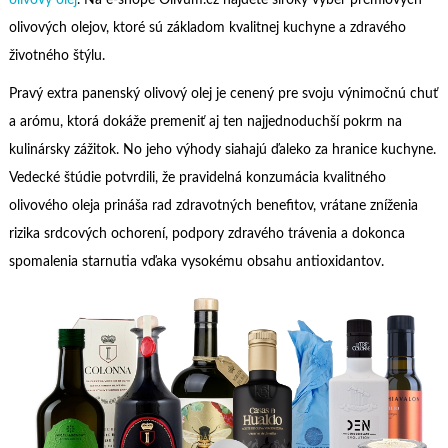
olivových olejov, ktoré sú základom kvalitnej kuchyne a zdravého
životného štýlu.
Pravý extra panenský olivový olej je cenený pre svoju výnimočnú chuť
a arómu, ktorá dokáže premeniť aj ten najjednoduchší pokrm na
kulinársky zážitok. No jeho výhody siahajú ďaleko za hranice kuchyne.
Vedecké štúdie potvrdili, že pravidelná konzumácia kvalitného
olivového oleja prináša rad zdravotných benefitov, vrátane zníženia
rizika srdcových ochorení, podpory zdravého trávenia a dokonca
spomalenia starnutia vďaka vysokému obsahu antioxidantov.