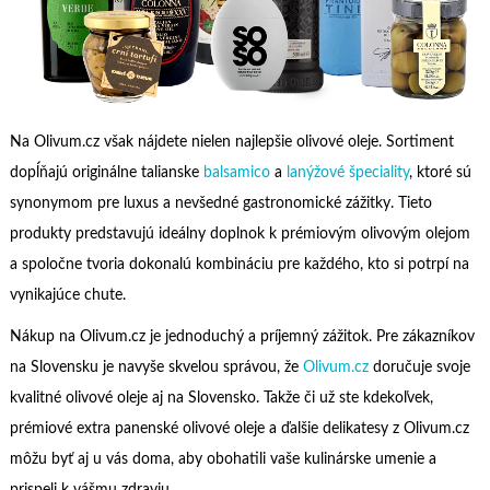
Na Olivum.cz však nájdete nielen najlepšie olivové oleje. Sortiment
dopĺňajú originálne talianske
balsamico
a
lanýžové špeciality
, ktoré sú
synonymom pre luxus a nevšedné gastronomické zážitky. Tieto
produkty predstavujú ideálny doplnok k prémiovým olivovým olejom
a spoločne tvoria dokonalú kombináciu pre každého, kto si potrpí na
vynikajúce chute.
Nákup na Olivum.cz je jednoduchý a príjemný zážitok. Pre zákazníkov
na Slovensku je navyše skvelou správou, že
Olivum.cz
doručuje svoje
kvalitné olivové oleje aj na Slovensko. Takže či už ste kdekoľvek,
prémiové extra panenské olivové oleje a ďalšie delikatesy z Olivum.cz
môžu byť aj u vás doma, aby obohatili vaše kulinárske umenie a