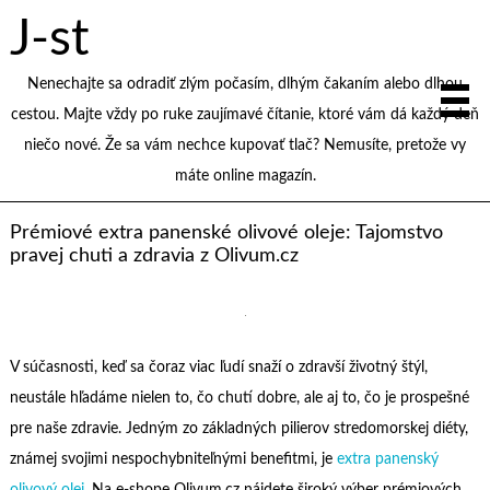
J-st
Nenechajte sa odradiť zlým počasím, dlhým čakaním alebo dlhou
cestou. Majte vždy po ruke zaujímavé čítanie, ktoré vám dá každý deň
niečo nové. Že sa vám nechce kupovať tlač? Nemusíte, pretože vy
máte online magazín.
Prémiové extra panenské olivové oleje: Tajomstvo
pravej chuti a zdravia z Olivum.cz
V súčasnosti, keď sa čoraz viac ľudí snaží o zdravší životný štýl,
neustále hľadáme nielen to, čo chutí dobre, ale aj to, čo je prospešné
pre naše zdravie. Jedným zo základných pilierov stredomorskej diéty,
známej svojimi nespochybniteľnými benefitmi, je
extra panenský
olivový olej
. Na e-shope Olivum.cz nájdete široký výber prémiových