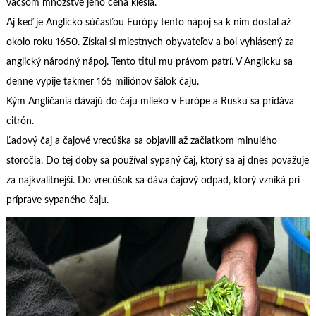
väčšom množstve jeho cena klesla.
Aj keď je Anglicko súčasťou Európy tento nápoj sa k nim dostal až
okolo roku 1650. Získal si miestnych obyvateľov a bol vyhlásený za
anglický národný nápoj. Tento titul mu právom patrí. V Anglicku sa
denne vypije takmer 165 miliónov šálok čaju.
Kým Angličania dávajú do čaju mlieko v Európe a Rusku sa pridáva
citrón.
Ľadový čaj a čajové vrecúška sa objavili až začiatkom minulého
storočia. Do tej doby sa používal sypaný čaj, ktorý sa aj dnes považuje
za najkvalitnejší. Do vrecúšok sa dáva čajový odpad, ktorý vzniká pri
príprave sypaného čaju.