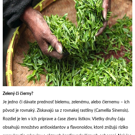
Zelený či čierny?
Je jedno či dávate prednosť bielemu, zelenému, alebo čiernemu – ich
pôvod je rovnaký. Získavajú sa z rovnakej rastliny (Camellia Sinensis).
Rozdiel je len v ich príprave a čase zberu lístkov. Všetky druhy čaju
obsahujú množstvo antioxidantov a flavonoidov, ktoré znižujú riziko