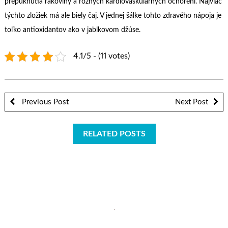
prepuknutia rakoviny a rôznych kardiovaskulárnych ochorení. Najviac
týchto zložiek má ale biely čaj. V jednej šálke tohto zdravého nápoja je
toľko antioxidantov ako v jablkovom džúse.
4.1/5 - (11 votes)
Previous Post
Next Post
RELATED POSTS