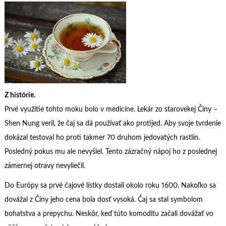
Z histórie.
Prvé využitie tohto moku bolo v medicíne. Lekár zo starovekej Číny –
Shen Nung veril, že čaj sa dá používať ako protijed. Aby svoje tvrdenie
dokázal testoval ho proti takmer 70 druhom jedovatých rastlín.
Posledný pokus mu ale nevyšiel. Tento zázračný nápoj ho z poslednej
zámernej otravy nevyliečil.
Do Európy sa prvé čajové lístky dostali okolo roku 1600. Nakoľko sa
dovážal z Číny jeho cena bola dosť vysoká. Čaj sa stal symbolom
bohatstva a prepychu. Neskôr, keď túto komoditu začali dovážať vo