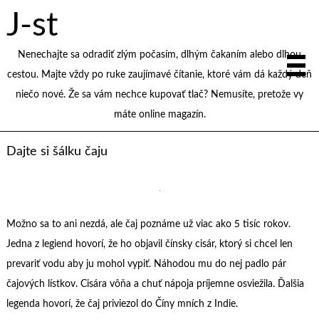
J-st
Nenechajte sa odradiť zlým počasím, dlhým čakaním alebo dlhou
cestou. Majte vždy po ruke zaujímavé čítanie, ktoré vám dá každý deň
niečo nové. Že sa vám nechce kupovať tlač? Nemusíte, pretože vy
máte online magazín.
Dajte si šálku čaju
Možno sa to ani nezdá, ale čaj poznáme už viac ako 5 tisíc rokov.
Jedna z legiend hovorí, že ho objavil čínsky cisár, ktorý si chcel len
prevariť vodu aby ju mohol vypiť. Náhodou mu do nej padlo pár
čajových lístkov. Cisára vôňa a chuť nápoja príjemne osviežila. Ďalšia
legenda hovorí, že čaj priviezol do Číny mních z Indie.