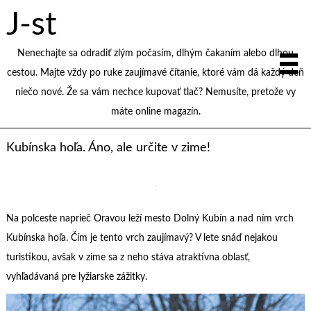
J-st
Nenechajte sa odradiť zlým počasím, dlhým čakaním alebo dlhou
cestou. Majte vždy po ruke zaujímavé čítanie, ktoré vám dá každý deň
niečo nové. Že sa vám nechce kupovať tlač? Nemusíte, pretože vy
máte online magazín.
Kubínska hoľa. Áno, ale určite v zime!
Na polceste naprieč Oravou leží mesto Dolný Kubín a nad ním vrch
Kubínska hoľa. Čím je tento vrch zaujímavý? V lete snáď nejakou
turistikou, avšak v zime sa z neho stáva atraktívna oblasť,
vyhľadávaná pre lyžiarske zážitky.