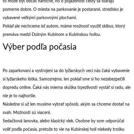
to môže byť občas náročné, no o pojazdnosť cesty sa starajú
pomerne dobre. O miesta na parkovanie je postarané, stredisko je
vybavené veľkými parkovnými plochami.
Pokiaľ ale nechceme ísť autom, máme možnosť využiť skibus, ktorý
premáva medzi Dolným Kubínom a Kubínskou hoľou.
Výber podľa počasia
Po zaparkovaní a vystrojení sa do lyžiarskych vecí nás čaká vybavenie
si lyžiarskeho lístka. Samozrejme, len pokiaľ sme si ho nezabezpečili
dopredu online. Čaká nás mierna skúška trpezlivosti vystáť si radu, ale
nie je to najhoršie.
Následne si už len musíme vybrať spôsob, akým sa chceme dostať na
svah. Možnosti sú viaceré.
Sedačková lanovka, alebo klasický vlek. Osobne by som odporúčal
voliť podľa počasia, pretože to vie na Kubínskej holi niekedy trošku