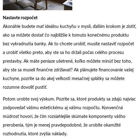
Nastavte rozpočet
Akonáhle budete mať ideálnu kuchyňu v mysli, ďalším krokom je zistiť,
ako sa môžete dostať čo najbližšie k tomuto konečnému produktu
bez vykradnutia banky. Ak to chcete urobiť, musíte nastaviť rozpočet
a urobiť všetko preto, aby ste sa ho držali počas celého procesu
prestavby. Ak máte peniaze ušetrené, koľko môžete minúť bez toho,
aby ste sa museli finančne zdržiavať? Ak plánujete financovanie vašej
kuchyne, pozrite sa do akej veľkosti mesačnej splátky sa môžete
rozumne dovoliť pustiť.
Potom urobte svoj výskum. Pozrite sa, ktoré produkty sa zdajú najviac
zodpovedať vášmu estetickému aj vášmu rozpočtu. Konvenčná
múdrosť hovorí, že čím rozsiahlejšie skúmate komponenty vášho
prerobenia, tým je menej pravdepodobné, že urobíte okamžité
rozhodnutia, ktoré zvýšia náklady.