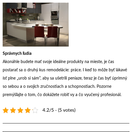
Správnych ľudia
Akonáhle budete mať svoje ideálne produkty na mieste, je čas
postarať sa o druhý kus remodelácie: práce. I keď to môže byť lákavé
ísť plne „urob si sám“, aby sa ušetrili peniaze, teraz je čas byť úprimný
so sebou a o svojich zručnostiach a schopnostiach. Pozorne
premýšľajte o tom, čo dokážete robiť vy a čo vyučený profesionál.
4.2/5 - (5 votes)