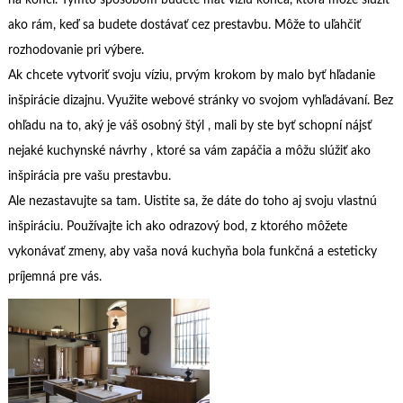
ako rám, keď sa budete dostávať cez prestavbu. Môže to uľahčiť
rozhodovanie pri výbere.
Ak chcete vytvoriť svoju víziu, prvým krokom by malo byť hľadanie
inšpirácie dizajnu. Využite webové stránky vo svojom vyhľadávaní. Bez
ohľadu na to, aký je váš osobný štýl , mali by ste byť schopní nájsť
nejaké kuchynské návrhy , ktoré sa vám zapáčia a môžu slúžiť ako
inšpirácia pre vašu prestavbu.
Ale nezastavujte sa tam. Uistite sa, že dáte do toho aj svoju vlastnú
inšpiráciu. Používajte ich ako odrazový bod, z ktorého môžete
vykonávať zmeny, aby vaša nová kuchyňa bola funkčná a esteticky
príjemná pre vás.