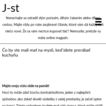
J-st
Nenechajte sa odradiť zlým počasím, dlhým čakaním alebo dlhou
cestou. Majte vždy po ruke zaujímavé čítanie, ktoré vám dá každý deň
niečo nové. Že sa vám nechce kupovať tlač? Nemusíte, pretože vy
máte online magazín.
Čo by ste mali mať na mysli, keď idete prerábať
kuchyňu
Majte svoju víziu stále na pamäti
Hoci to môže zdať trochu kontraintuitívne, jeden z najlepších
spôsobov, ako získať skvelé výsledky z vašej prestavby, je začať úplne
na konci. Týmto spôsobom budete mať víziu konca, ktorá môže slúžiť